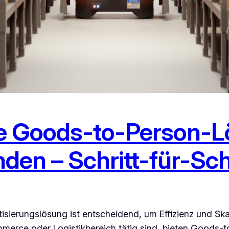
te Goods-to-Person-Lö
en – Schritt-für-Sch
sierungslösung ist entscheidend, um Effizienz und Skali
merce oder Logistikbereich tätig sind, bieten Goods