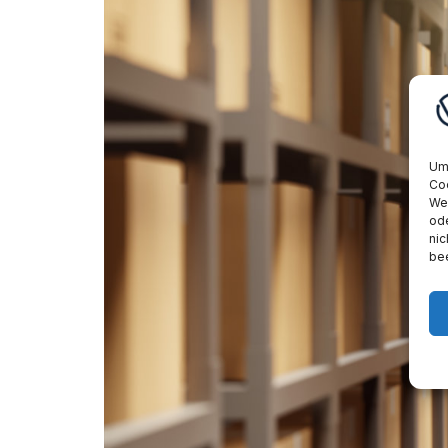
Um 
Coo
Wen
ode
nic
bee