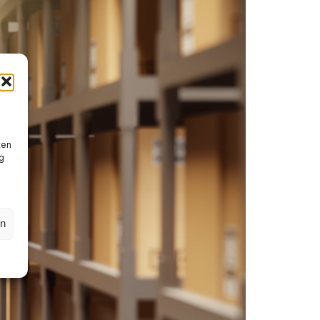
ten
g
en