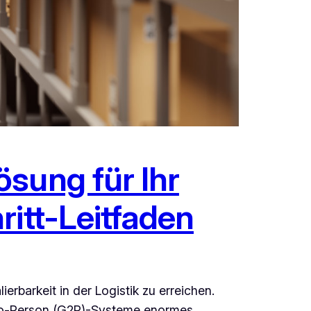
sung für Ihr
ritt-Leitfaden
erbarkeit in der Logistik zu erreichen.
-to-Person (G2P)-Systeme enormes