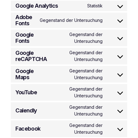
to
Google Analytics
Statistik
service
Consent
pipedrive
to
Adobe
Gegenstand der Untersuchung
service
Fonts
Consent
google-
to
Google
Gegenstand der
analytics
service
Fonts
Consent
Untersuchung
adobe-
to
fonts
Google
Gegenstand der
service
reCAPTCHA
Consent
Untersuchung
google-
to
fonts
Google
Gegenstand der
service
Maps
Consent
Untersuchung
google-
to
recaptcha
Gegenstand der
service
YouTube
Consent
Untersuchung
google-
to
maps
Gegenstand der
service
Calendly
Consent
Untersuchung
youtube
to
Gegenstand der
service
Facebook
Consent
Untersuchung
calendly