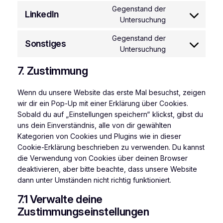
to
Gegenstand der
service
LinkedIn
Consent
Untersuchung
facebook
to
Gegenstand der
service
Sonstiges
Consent
Untersuchung
linkedin
to
7. Zustimmung
service
sonstiges
Wenn du unsere Website das erste Mal besuchst, zeigen
wir dir ein Pop-Up mit einer Erklärung über Cookies.
Sobald du auf „Einstellungen speichern“ klickst, gibst du
uns dein Einverständnis, alle von dir gewählten
Kategorien von Cookies und Plugins wie in dieser
Cookie-Erklärung beschrieben zu verwenden. Du kannst
die Verwendung von Cookies über deinen Browser
deaktivieren, aber bitte beachte, dass unsere Website
dann unter Umständen nicht richtig funktioniert.
7.1 Verwalte deine
Zustimmungseinstellungen