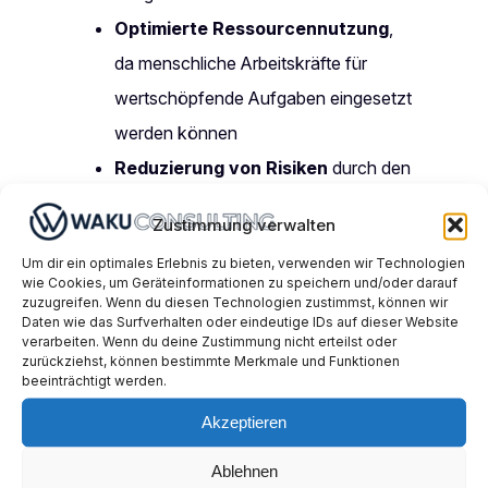
Optimierte Ressourcennutzung
,
da menschliche Arbeitskräfte für
wertschöpfende Aufgaben eingesetzt
werden können
Reduzierung von Risiken
durch den
Einsatz in gefährlichen oder schwer
Zustimmung verwalten
zugänglichen Umgebungen
Um dir ein optimales Erlebnis zu bieten, verwenden wir Technologien
Verbesserte Arbeitssicherheit
wie Cookies, um Geräteinformationen zu speichern und/oder darauf
zuzugreifen. Wenn du diesen Technologien zustimmst, können wir
dank fortschrittlicher Sensorik und
Daten wie das Surfverhalten oder eindeutige IDs auf dieser Website
robuster Bauweise
verarbeiten. Wenn du deine Zustimmung nicht erteilst oder
zurückziehst, können bestimmte Merkmale und Funktionen
Flexibilität
in sich verändernden
beeinträchtigt werden.
Außenbereichen durch autonome
Akzeptieren
Navigation und Hinderniserkennung
Ablehnen
Zukunftssichere Investition
durch