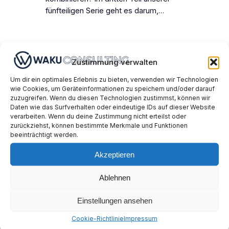
fünfteiligen Serie geht es darum,…
Zustimmung verwalten
Um dir ein optimales Erlebnis zu bieten, verwenden wir Technologien
wie Cookies, um Geräteinformationen zu speichern und/oder darauf
zuzugreifen. Wenn du diesen Technologien zustimmst, können wir
Daten wie das Surfverhalten oder eindeutige IDs auf dieser Website
verarbeiten. Wenn du deine Zustimmung nicht erteilst oder
zurückziehst, können bestimmte Merkmale und Funktionen
beeinträchtigt werden.
Akzeptieren
Fünf häufige
Missverständnisse in
Ablehnen
der Praxis mobiler
Einstellungen ansehen
Robotik
Cookie-Richtlinie
Impressum
Februar 13, 2025
Wissen